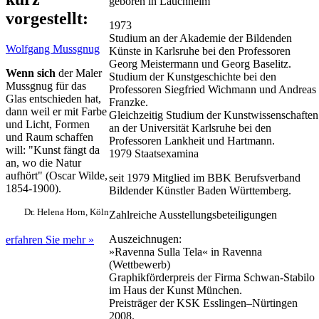
geboren in Lauchheim
vorgestellt:
1973
Studium an der Akademie der Bildenden
Wolfgang Mussgnug
Künste in Karlsruhe bei den Professoren
Georg Meistermann und Georg Baselitz.
Wenn sich
der Maler
Studium der Kunstgeschichte bei den
Mussgnug für das
Professoren Siegfried Wichmann und Andreas
Glas entschieden hat,
Franzke.
dann weil er mit Farbe
Gleichzeitig Studium der Kunstwissenschaften
und Licht, Formen
an der Universität Karlsruhe bei den
und Raum schaffen
Professoren Lankheit und Hartmann.
will: "Kunst fängt da
1979 Staatsexamina
an, wo die Natur
aufhört" (Oscar Wilde,
seit 1979 Mitglied im BBK Berufsverband
1854-1900).
Bildender Künstler Baden Württemberg.
Dr. Helena Horn, Köln
Zahlreiche Ausstellungsbeteiligungen
Auszeichnugen:
erfahren Sie mehr »
»Ravenna Sulla Tela« in Ravenna
(Wettbewerb)
Graphikförderpreis der Firma Schwan-Stabilo
im Haus der Kunst München.
Preisträger der KSK Esslingen–Nürtingen
2008.