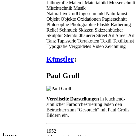
Lithografie
Malerei
Materialbild
Messerschnitt
Mischtechnik
Musik
NaturaLiveUndUngeschminkt
Naturkunst
Objekt
Objekte
Oxidationen
Papierschnitt
Philosophie
Photographie
Plastik
Radierung
Relief
Schmuck
Skizzen
Skizzenbücher
Skulptur
Steinbildhauerei
Street Art
Street-Art
Tanz
Tapisserie
Terrakotten
Textil
Textilkunst
Typografie
Vergoldetes
Video
Zeichnung
Künstler
:
Paul Groll
Verrätselte Darstellungen
in leuchtend-
sinnlicher Farborchestrierung laden den
Betrachter zum “Gespräch“ mit Paul Grolls
Bildern ein.
1952
kurz