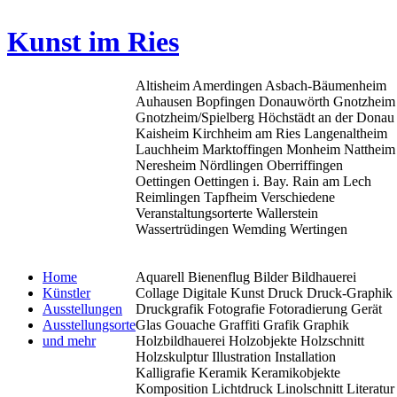
Kunst im Ries
Altisheim
Amerdingen
Asbach-Bäumenheim
Auhausen
Bopfingen
Donauwörth
Gnotzheim
Gnotzheim/Spielberg
Höchstädt an der Donau
Kaisheim
Kirchheim am Ries
Langenaltheim
Lauchheim
Marktoffingen
Monheim
Nattheim
Neresheim
Nördlingen
Oberriffingen
Oettingen
Oettingen i. Bay.
Rain am Lech
Reimlingen
Tapfheim
Verschiedene
Veranstaltungsorterte
Wallerstein
Wassertrüdingen
Wemding
Wertingen
Home
Aquarell
Bienenflug
Bilder
Bildhauerei
Künstler
Collage
Digitale Kunst
Druck
Druck-Graphik
Ausstellungen
Druckgrafik
Fotografie
Fotoradierung
Gerät
Ausstellungsorte
Glas
Gouache
Graffiti
Grafik
Graphik
und mehr
Holzbildhauerei
Holzobjekte
Holzschnitt
Holzskulptur
Illustration
Installation
Kalligrafie
Keramik
Keramikobjekte
Komposition
Lichtdruck
Linolschnitt
Literatur